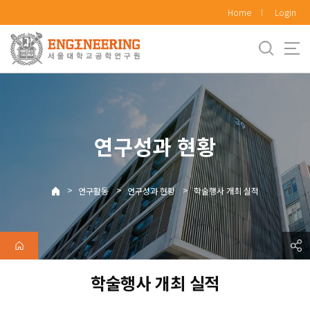
바
Home
Login
로
가
기
메
뉴
연구성과 현황
>
>
>
연구활동
연구성과 현황
학술행사 개최 실적
학술행사 개최 실적