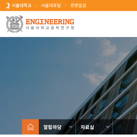
바
서울대학교
서울대포털
증명발급
로
가
기
메
뉴
알림마당
자료실