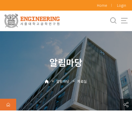
바
Home
Login
로
가
기
메
뉴
알림마당
>
>
알림마당
자료실