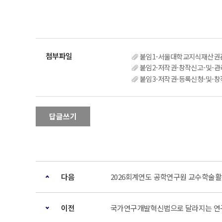
붙임1-서울대학교지식재산권관
붙임2-저작권-창작신고-및-관리-
붙임3-저작권-등록신청-및-창작신
답글쓰기
다음
2026회계연도 공학연구원 교수학술
이전
국가연구개발혁신법으로 달라지는 연구