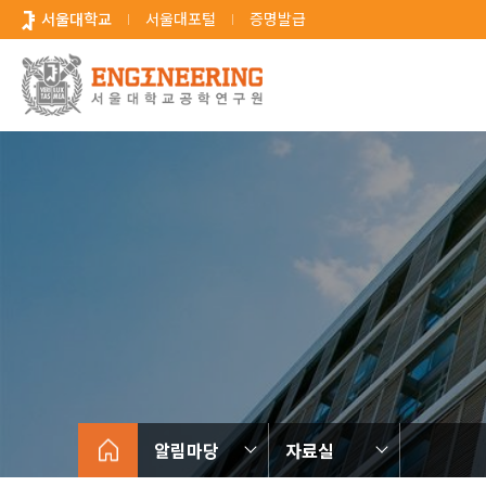
바
서울대학교
서울대포털
증명발급
로
가
기
메
뉴
알림마당
자료실