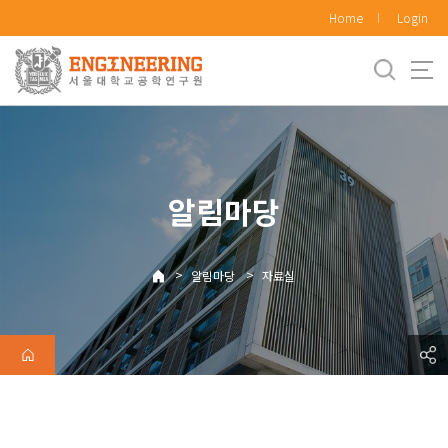
바
Home
Login
로
가
기
메
뉴
알림마당
>
>
알림마당
자료실