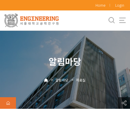
바
Home
Login
로
가
기
메
뉴
알림마당
>
>
알림마당
자료실