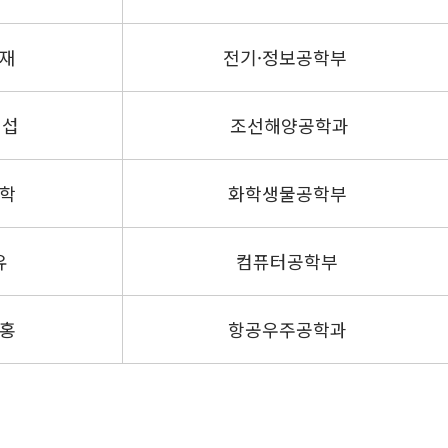
재
전기·정보공학부
섭
조선해양공학과
학
화학생물공학부
유
컴퓨터공학부
홍
항공우주공학과