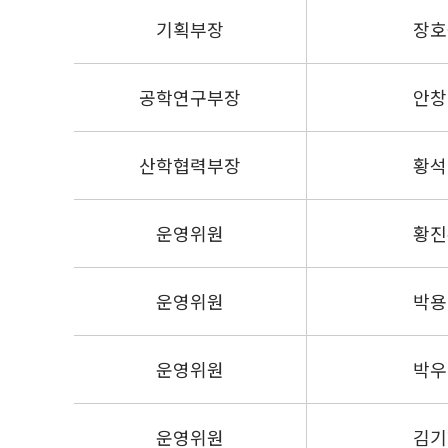
기획부장
장호
공학연구부장
안창
산학협력부장
황석
운영위원
황진
운영위원
박용
운영위원
박우
운영위원
김기