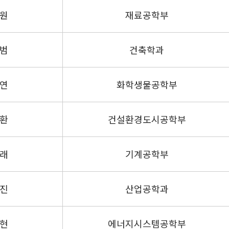
원
재료공학부
범
건축학과
연
화학생물공학부
환
건설환경도시공학부
래
기계공학부
진
산업공학과
현
에너지시스템공학부