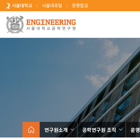
바
서울대학교
서울대포털
증명발급
로
가
기
메
뉴
연구원소개
공학연구원 조직
운영