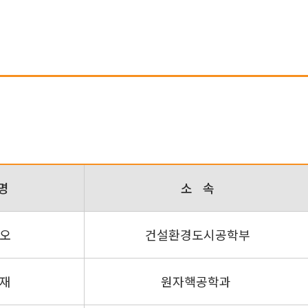
명
소 속
오
건설환경도시공학부
재
원자핵공학과