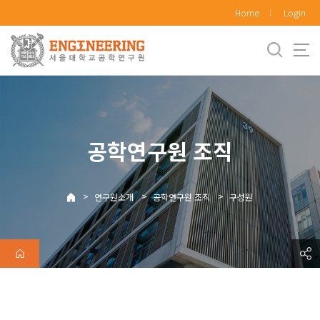
바
Home
Login
로
가
기
메
뉴
공학연구원 조직
>
>
>
연구원소개
공학연구원 조직
구성원