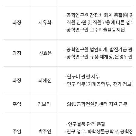
· 공학연구원 간접비 회계 총괄(예·결산
과장
서유화
직원 임·면 및 직원고용에 따른 업무
· 공학연구원 교수학술활동지원
· 공학연구원 법인회계, 발전기금 관
과장
신효은
· 공학연구원 규정 제개정, 운영위원회
연구비 관련 서무
과장
최혜진
연구 업무: 기계공학부, 전기·정보
주임
김보라
SNU공학컨설팅센터 지원 근무
⋅ 연구물품 관리 총괄
주임
박주연
· 연구 업무: 화학생물공학부, 공학전